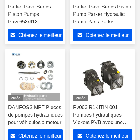
Parker Pavc Series
Parker Pavc Series Piston
Piston Pumps
Pump Parker Hydraulic
Pavc658r413
Pump Parts Parker
Pavc6592L42A13
Hydraulic Products
Obtenez le meilleur
Obtenez le meilleur
Pavc6592L42h13
Manufacturer
Pavc6592L42hm13
prix
prix
Pavc6592L4a13
Hydraulic Pumps
Vidéo
Vidéo
DANFOSS MPT Pièces
Pv063 R1KITIN 001
de pompes hydrauliques
Pompes hydrauliques
pour véhicules à moteur
Vickers PVB avec une
structure de plaque
Obtenez le meilleur
Obtenez le meilleur
d'étirement