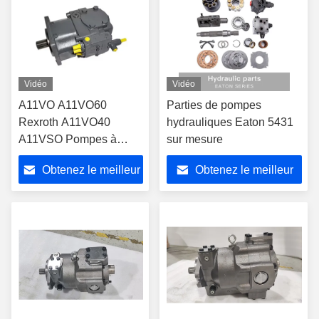
Vidéo
Vidéo
A11VO A11VO60
Parties de pompes
Rexroth A11VO40
hydrauliques Eaton 5431
A11VSO Pompes à
sur mesure
piston Pompes à béton
Obtenez le meilleur
Obtenez le meilleur
Pompes hydrauliques
Pièces détachées
prix
prix