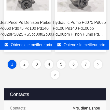
Best Price Pd Denison Parker
Hydraulic Pump Pd075 Pd085
Pd060 Pd075 Pd100 Pd140
Pd100 Pd140 Pd100pb
Pd028PS02SRS5bc00t02b0000
Pd100pm Piston Pump Pd
Hydraulic Pump
Pd100pb04SRS5al00t00q0000
Obtenez le meilleur prix
Obtenez le meilleur prix
Pd100pm04SLS5al00s3000000
1
2
3
4
5
6
7
Contacts
Contacts:
Mrs. diana zhou