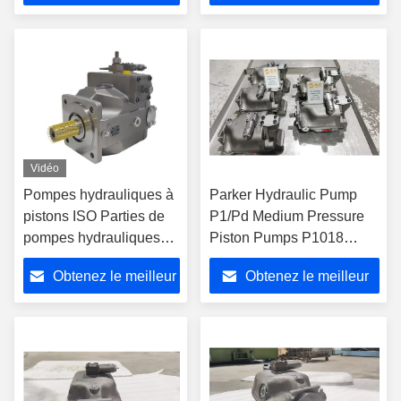
prix
prix
Vidéo
Pompes hydrauliques à
Parker Hydraulic Pump
pistons ISO Parties de
P1/Pd Medium Pressure
pompes hydrauliques
Piston Pumps P1018
Rexroth HZ-HFA4VSO
P1028 P1045 P1060
Obtenez le meilleur
Obtenez le meilleur
40DR/10R-PPB13N00
P1075 P1100 P1140
Pd018 Pd028 Pd045
prix
prix
Pd060 Pd075 Pd100p
D140 Oil Pump