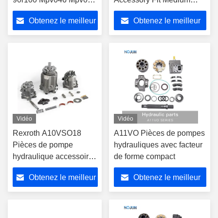
Spvl18 Pompes
Pressure Axial Piston
Obtenez le meilleur
Obtenez le meilleur
hydrauliques Pièces de
Variable Pump P1 Pd
rechange de réparation
Series P1018 Pd018 P1
prix
prix
pour Danfoss
018 Pd 018 Hydraulic
Pump
Vidéo
Vidéo
Rexroth A10VSO18
A11VO Pièces de pompes
Pièces de pompe
hydrauliques avec facteur
hydraulique accessoires
de forme compact
haute pression
Obtenez le meilleur
Obtenez le meilleur
prix
prix