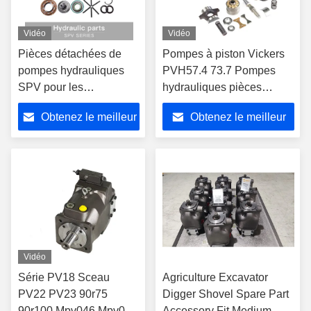
Vidéo
Vidéo
Pièces détachées de
Pompes à piston Vickers
pompes hydrauliques
PVH57.4 73.7 Pompes
SPV pour les
hydrauliques pièces
applications à haute
détachées ODM Pompes
Obtenez le meilleur
Obtenez le meilleur
pression
à piston hydrauliques
pièces détachées usine
prix
prix
chinoise
Vidéo
Série PV18 Sceau
Agriculture Excavator
PV22 PV23 90r75
Digger Shovel Spare Part
90r100 Mpv046 Mpv025
Accessory Fit Medium