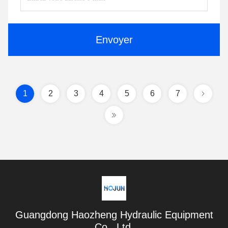
Envoyer
1
2
3
4
5
6
7
Guangdong Haozheng Hydraulic Equipment
Co., Ltd.