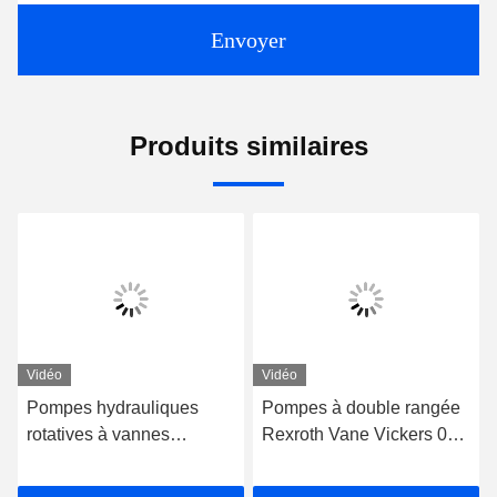
Envoyer
Produits similaires
Vidéo
Vidéo
Pompes hydrauliques
Pompes à double rangée
rotatives à vannes
Rexroth Vane Vickers 02-
refroidies à l'huile Pompes
137106-3
hydrauliques Vickers