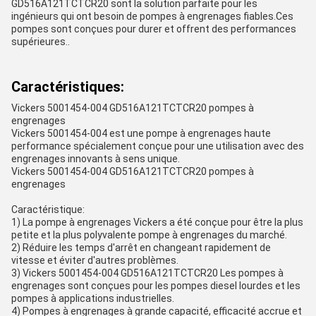
GD516A121TCTCR20 sont la solution parfaite pour les
ingénieurs qui ont besoin de pompes à engrenages fiables.Ces
pompes sont conçues pour durer et offrent des performances
supérieures..
Caractéristiques:
Vickers 5001454-004 GD516A121TCTCR20 pompes à
engrenages
Vickers 5001454-004 est une pompe à engrenages haute
performance spécialement conçue pour une utilisation avec des
engrenages innovants à sens unique.
Vickers 5001454-004 GD516A121TCTCR20 pompes à
engrenages
Caractéristique:
1) La pompe à engrenages Vickers a été conçue pour être la plus
petite et la plus polyvalente pompe à engrenages du marché.
2) Réduire les temps d'arrêt en changeant rapidement de
vitesse et éviter d'autres problèmes.
3) Vickers 5001454-004 GD516A121TCTCR20 Les pompes à
engrenages sont conçues pour les pompes diesel lourdes et les
pompes à applications industrielles.
4) Pompes à engrenages à grande capacité, efficacité accrue et