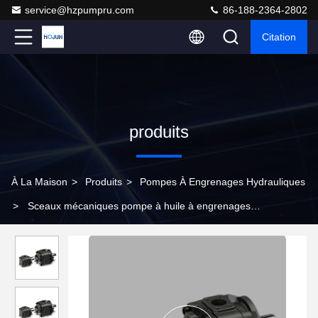
service@hzpumpru.com
86-188-2364-2802
Citation
produits
À La Maison
>
Produits
>
Pompes À Engrenages Hydrauliques
>
Sceaux mécaniques pompe à huile à engrenages
hydrauliques Vickers 5001454-004 GD516A121TCTCR20