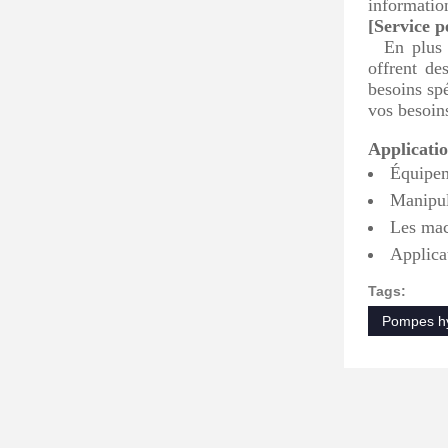
informatio
[Service p
En plus
offrent de
besoins spé
vos besoin
Applicatio
Équipem
Manipula
Les mach
Applicat
Tags:
Pompes hy