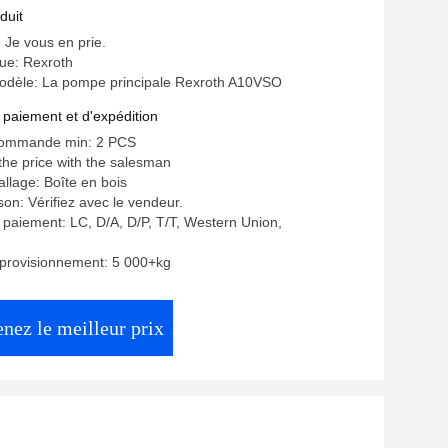
duit
: Je vous en prie.
e: Rexroth
dèle: La pompe principale Rexroth A10VSO
 paiement et d'expédition
commande min: 2 PCS
 the price with the salesman
allage: Boîte en bois
ison: Vérifiez avec le vendeur.
 paiement: LC, D/A, D/P, T/T, Western Union,
pprovisionnement: 5 000+kg
nez le meilleur prix