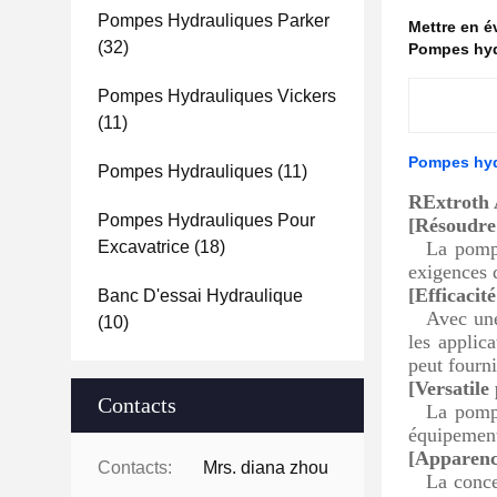
Pompes Hydrauliques Parker
Mettre en 
(32)
Pompes hyd
Pompes Hydrauliques Vickers
(11)
Pompes hyd
Pompes Hydrauliques
(11)
R
Extroth
Pompes Hydrauliques Pour
[Résoudre 
Excavatrice
(18)
La pompe
exigences 
[Efficacité
Banc D'essai Hydraulique
Avec une
(10)
les applica
peut fourni
[Versatile
Contacts
La pompe
équipement
[Apparence
Contacts:
Mrs. diana zhou
La conce