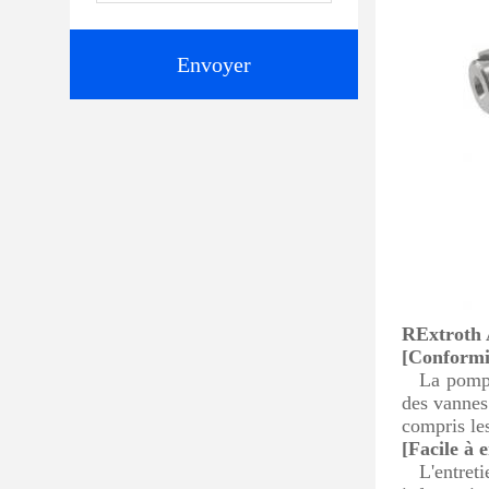
Envoyer
R
Extroth
[Conformit
La pompe
des vannes 
compris les
[Facile à e
L'entret