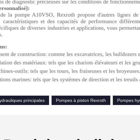
ns de diagnostic précieuses sur les conditions de fonctionneme
ersonnalisé]:
 de la pompe A10VSO, Rexroth propose d'autres lignes d
s caractéristiques et des capacités de performance différ
cifiques de diverses industries et applications, vous permetta
s.
ns:
ent de construction: comme les excavatrices, les bulldozers e
tion des matériaux: tels que les chariots élévateurs et les gru
ines-outils: tels que les tours, les fraiseuses et les broyeuses
ions marines: tels que les systèmes de direction et les treuils
drauliques principales
Pompes à piston Rexroth
Pompes hyd