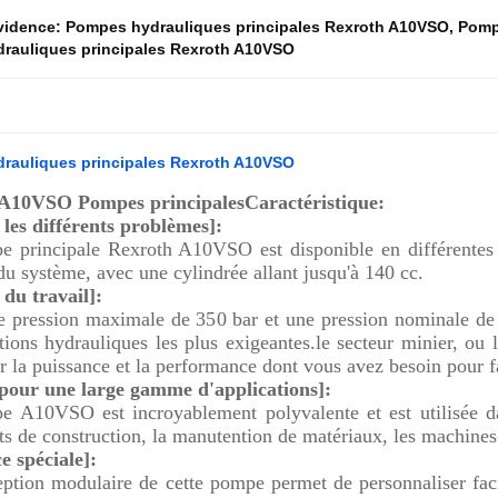
évidence:
Pompes hydrauliques principales Rexroth A10VSO
,
Pompe
rauliques principales Rexroth A10VSO
rauliques principales Rexroth A10VSO
 A10VSO Pompes principales
Caractéristique:
les différents problèmes]:
 principale Rexroth A10VSO est disponible en différentes t
du système, avec une cylindrée allant jusqu'à 140 cc.
 du travail]:
 pression maximale de 350 bar et une pression nominale de
tions hydrauliques les plus exigeantes.le secteur minier, ou l
r la puissance et la performance dont vous avez besoin pour fai
 pour une large gamme d'applications]:
 A10VSO est incroyablement polyvalente et est utilisée da
s de construction, la manutention de matériaux, les machines-o
 spéciale]:
ption modulaire de cette pompe permet de personnaliser facil