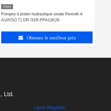
Vidéo
Vid
Pompes à piston hydraulique axiale Rexroth A
Pomp
A10VSO 71 DR /31R-PPA12K26
Rex
Obtenez le meilleur prix
 Ltd.
Liens Rapides