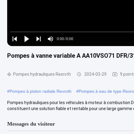
Loaded
:
0%
0:00
/
0:00
Play
Play
Play
Mute
Current
Duration
next
next
Pompes à vanne variable A AA10VSO71 DFR/3
Time
Pompes hydrauliques Rexroth
2024-03-29
9 point
#
Pompes à piston radiale Rexroth
#
Pompes à eau de type Rexro
Pompes hydrauliques pour les véhicules à moteur à combustion De
constituent une solution fiable et rentable pour une large gamme 
Messages du visiteur