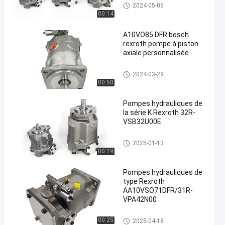
Pompes hydrauliques Rexroth
2024-05-06
00:14
A10VO85 DFR bosch
rexroth pompe à piston
axiale personnalisée
en
Pompes hydrauliques Rexroth
2024-03-29
00:50
Pompes hydrauliques de
la série K Rexroth 32R-
VSB32U00E
Pompes hydrauliques Rexroth
2025-01-13
00:19
Pompes hydrauliques de
type Rexroth
AA10VSO71DFR/31R-
VPA42N00
Pompes hydrauliques Rexroth
00:25
2025-04-18