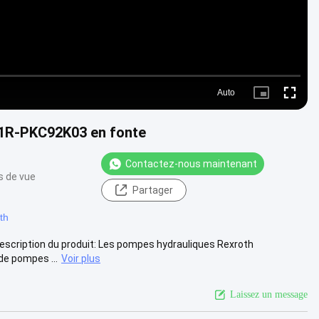
Auto
Picture-
Fullscre
in-
Picture
1R-PKC92K03 en fonte
Contactez-nous maintenant
s de vue
Partager
th
scription du produit: Les pompes hydrauliques Rexroth
de pompes ...
Voir plus
Laissez un message