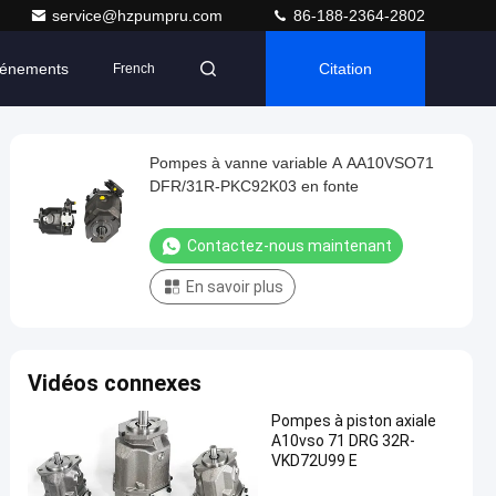
service@hzpumpru.com
86-188-2364-2802
énements
Citation
French
Pompes à vanne variable A AA10VSO71
DFR/31R-PKC92K03 en fonte
Contactez-nous maintenant
En savoir plus
Vidéos connexes
Pompes à piston axiale
A10vso 71 DRG 32R-
VKD72U99 E