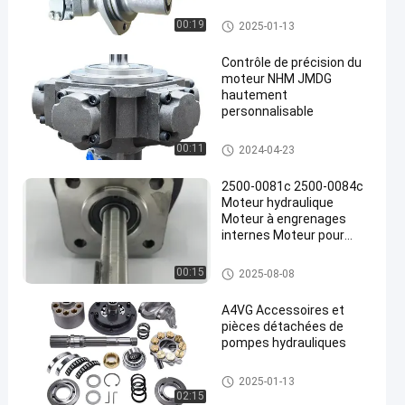
Moteur hydraulique
00:19
2025-01-13
Contrôle de précision du
moteur NHM JMDG
hautement
personnalisable
Moteur hydraulique
00:11
2024-04-23
2500-0081c 2500-0084c
Moteur hydraulique
Moteur à engrenages
internes Moteur pour
pompes à eau agricoles
Moteur hydraulique
00:15
2025-08-08
A4VG Accessoires et
pièces détachées de
pompes hydrauliques
Moteur hydraulique
2025-01-13
02:15