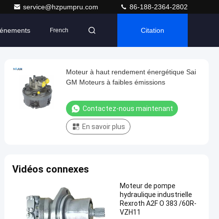
service@hzpumpru.com
86-188-2364-2802
énements
Citation
French
Moteur à haut rendement énergétique Sai
GM Moteurs à faibles émissions
Contactez-nous maintenant
En savoir plus
Vidéos connexes
Moteur de pompe
hydraulique industrielle
Rexroth A2F O 383 /60R-
VZH11