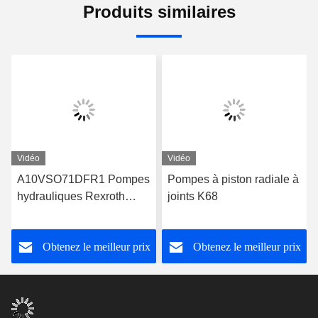
Produits similaires
Vidéo
Vidéo
A10VSO71DFR1 Pompes
Pompes à piston radiale à
hydrauliques Rexroth
joints K68
Série 31 Pompes à piston
Rexroth
Obtenez le meilleur prix
Obtenez le meilleur prix