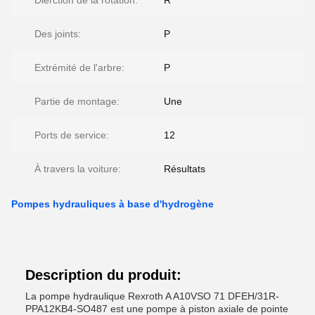
Dierction de la rotation:
R
Des joints:
P
Extrémité de l'arbre:
P
Partie de montage:
Une
Ports de service:
12
À travers la voiture:
Résultats
Pompes hydrauliques à base d'hydrogène
Description du produit:
La pompe hydraulique Rexroth A A10VSO 71 DFEH/31R-
PPA12KB4-SO487 est une pompe à piston axiale de pointe