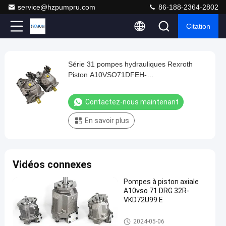
service@hzpumpru.com
86-188-2364-2802
Citation
Play
Série 31 pompes hydrauliques Rexroth
Série
Video
Piston A10VSO71DFEH-
31
31R+A10VSO71DFR-31R
pompes
Contactez-nous maintenant
hydrauliques
En savoir plus
Rexroth
Piston
A10VSO71DFEH-
Vidéos connexes
31R+A10VSO71DFR-
31R
Pompes à piston axiale
Contactez-
A10vso 71 DRG 32R-
VKD72U99 E
1122
nous
Pompes
2024-
hydrauliques
points
01-08
maintenant
Rexroth
Pompes hydrauliques Rexroth
Partager
de vue
2024-05-06