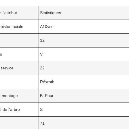
 l'attribut
Statistiques
 piston axiale
A10vso
32
ts
V
 service
22
Réxroth
de montage
B. Pour
é de l'arbre
S
71