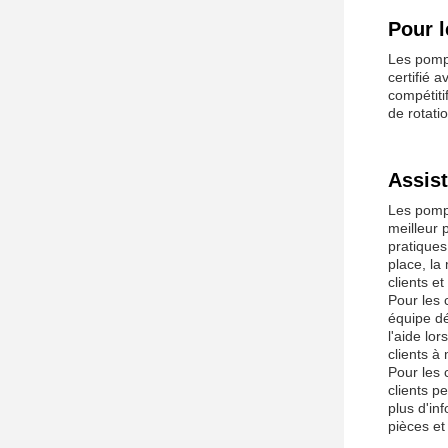
Pour 
Les pompe
certifié 
compétiti
de rotati
Assist
Les pompe
meilleur 
pratiques 
place, la
clients e
Pour les 
équipe dé
l'aide lo
clients à
Pour les 
clients p
plus d'in
pièces et