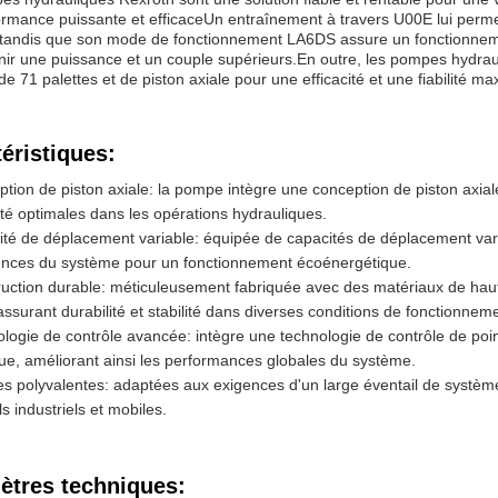
rmance puissante et efficaceUn entraînement à travers U00E lui perme
, tandis que son mode de fonctionnement LA6DS assure un fonctionne
nir une puissance et un couple supérieurs.En outre, les pompes hydra
e 71 palettes et de piston axiale pour une efficacité et une fiabilité ma
éristiques:
tion de piston axiale: la pompe intègre une conception de piston axiale
lité optimales dans les opérations hydrauliques.
té de déplacement variable: équipée de capacités de déplacement varia
ences du système pour un fonctionnement écoénergétique.
uction durable: méticuleusement fabriquée avec des matériaux de haut
assurant durabilité et stabilité dans diverses conditions de fonctionnem
logie de contrôle avancée: intègre une technologie de contrôle de poin
ue, améliorant ainsi les performances globales du système.
 polyvalentes: adaptées aux exigences d'un large éventail de système
s industriels et mobiles.
ètres techniques: