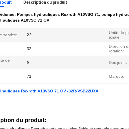
produit
Description du produit
évidence:
Pompes hydrauliques Rexroth A10VSO 71
,
pompe hydrau
rauliques A10VSO 71 OV
Unité de pi
e service:
22
axiale:
Dierction d
32
rotation:
ité de
S
Des joints:
71
Marque:
rauliques Rexroth A10VSO 71 OV -32R-VSB22UXX
ption du produit:
s hydrauliques Rexroth sont une solution fiable et rentable pour une