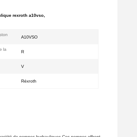
lique rexroth a10vso
,
ston
A10VSO
e la
R
V
Réxroth
 variété de pompes hydrauliques.Ces pompes offrent