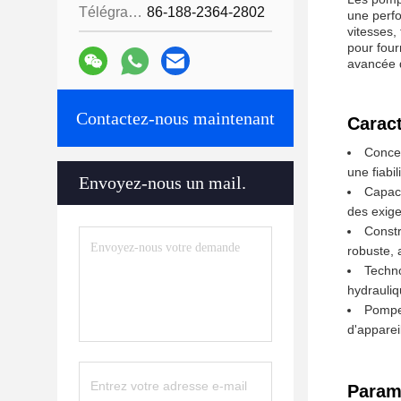
Télégramme:
86-188-2364-2802
une perfo
vitesses
pour four
avancée d
Contactez-nous maintenant
Caract
Concep
une fiabi
Envoyez-nous un mail.
Capaci
des exig
Constr
robuste, 
Techno
hydrauliq
Pompes
d'appareil
Param