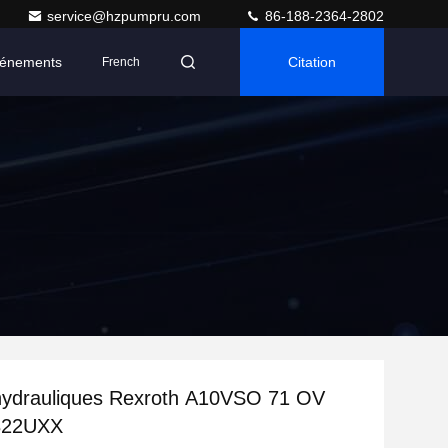
service@hzpumpru.com
86-188-2364-2802
énements
Citation
French
ydrauliques Rexroth A10VSO 71 OV
B22UXX