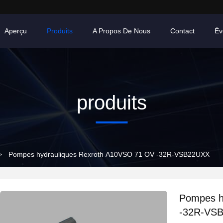
Aperçu
Produits
A Propos De Nous
Contact
Év
produits
>
Pompes hydrauliques Rexroth A10VSO 71 OV -32R-VSB22UXX
Pompes h
-32R-VS