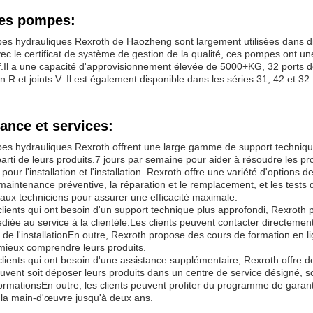
les pompes:
s hydrauliques Rexroth de Haozheng sont largement utilisées dans div
avec le certificat de système de gestion de la qualité, ces pompes ont
f.Il a une capacité d'approvisionnement élevée de 5000+KG, 32 ports d
on R et joints V. Il est également disponible dans les séries 31, 42 et 32.
ance et services:
s hydrauliques Rexroth offrent une large gamme de support technique et
parti de leurs produits.7 jours par semaine pour aider à résoudre les pr
pour l'installation et l'installation. Rexroth offre une variété d'options 
 maintenance préventive, la réparation et le remplacement, et les test
t aux techniciens pour assurer une efficacité maximale.
clients qui ont besoin d'un support technique plus approfondi, Rexrot
diée au service à la clientèle.Les clients peuvent contacter directement 
rs de l'installationEn outre, Rexroth propose des cours de formation en 
 mieux comprendre leurs produits.
clients qui ont besoin d'une assistance supplémentaire, Rexroth offre d
euvent soit déposer leurs produits dans un centre de service désigné, soi
formationsEn outre, les clients peuvent profiter du programme de garant
 la main-d'œuvre jusqu'à deux ans.