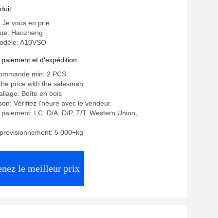
duit
: Je vous en prie.
ue: Haozheng
odèle: A10VSO
 paiement et d'expédition
commande min: 2 PCS
 the price with the salesman
allage: Boîte en bois
ison: Vérifiez l'heure avec le vendeur.
 paiement: LC, D/A, D/P, T/T, Western Union,
pprovisionnement: 5 000+kg
nez le meilleur prix