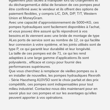
également plus faciles à manipuler lors du chargement et
du déchargementLe délai de livraison de ces pompes peut
être confirmé avec le vendeur et ils offrent des options de
paiement flexibles, y compris L/C, D/A, D/P, T/T, Western
Union et MoneyGram.
Avec une capacité d'approvisionnement de 5000+KG, ces
pompes hydrauliques sont facilement disponibles à l'achat,
et vous pouvez être assuré qu'ils répondront à vos
besoins.et ils viennent avec une bride de montage de type
ALes ports de service sont au nombre de 12, ce qui facilite
leur connexion à votre système, et les joints utilisés sont de
type P, ce qui garantit leur durabilité et leur longévité.
La taille de ces pompes est de 71, ce qui les rend
adaptées à une large gamme d'applications.Ils sont
polyvalents., efficace et conçu pour fournir des
performances supérieures.
Que vous cherchiez à remplacer de vieilles pompes ou à
en installer de nouvelles, les pompes hydrauliques Rexroth
- Série Haozheng A10VSO sont le choix parfait.et des prix
compétitifs, ces pompes sont indispensables pour tout
milieu industriel. Contactez-nous dès maintenant pour en
savoir plus sur ces pompes et sur les avantages qu'elles
peuvent apporter à vos opérations.