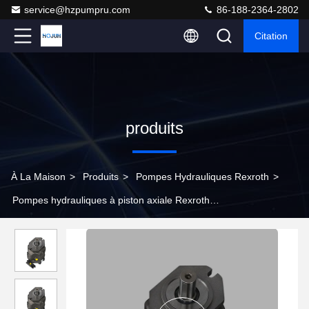
service@hzpumpru.com
86-188-2364-2802
Citation
produits
À La Maison
>
Produits
>
Pompes Hydrauliques Rexroth
>
Pompes hydrauliques à piston axiale Rexroth
A10VSO71DFR/31L-PPA12N00