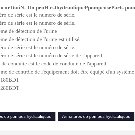
gueur
T
oui
N
- Un peu
H est
hydraulique
P
pompeuse
P
arts po
ro de série est le numéro de série.
ro de série est le numéro de série.
ème de détection de l'urine
me de détection de l'urine est utilisé.
ro de série est le numéro de série.
o de série est le numéro de série de l'appareil.
de conduite est le code de conduite de l'appareil.
ème de contrôle de l'équipement doit être équipé d'un système
V180BDT
V280BDT
es de pompes hydrauliques
Armatures de pompes hydrauliques