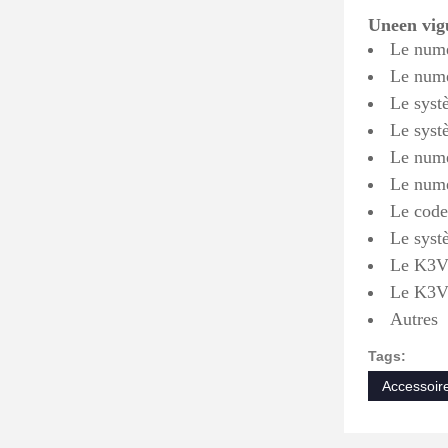
Une
en vi
Le numé
Le numé
Le syst
Le systè
Le numé
Le numér
Le code 
Le syst
Le K3
Le K3
Autres
Tags:
Accessoir