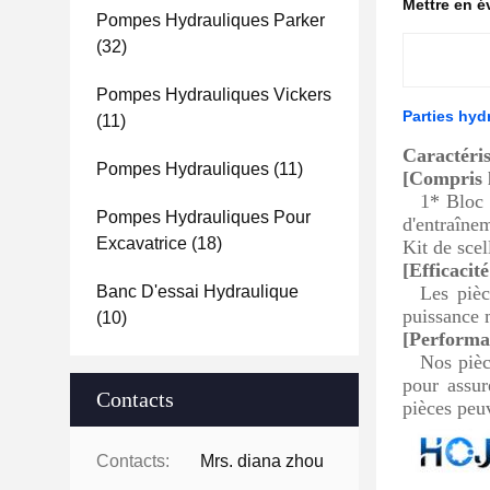
Mettre en 
Pompes Hydrauliques Parker
(32)
Pompes Hydrauliques Vickers
Parties hy
(11)
Caractéri
Pompes Hydrauliques
(11)
[Compris l
1* Bloc 
Pompes Hydrauliques Pour
d'entraîne
Excavatrice
(18)
Kit de scel
[Efficacit
Banc D'essai Hydraulique
Les pièc
puissance 
(10)
[Performan
Nos pièc
pour assur
Contacts
pièces peuv
Contacts:
Mrs. diana zhou