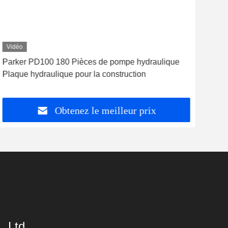
Vidéo
Vid
Parker PD100 180 Pièces de pompe hydraulique
Pom
Plaque hydraulique pour la construction
hyd
pist
chin
Obtenez le meilleur prix
 Ltd.