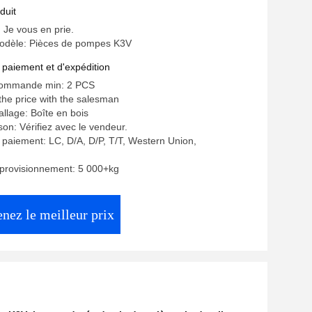
duit
: Je vous en prie.
dèle: Pièces de pompes K3V
 paiement et d'expédition
commande min: 2 PCS
 the price with the salesman
allage: Boîte en bois
ison: Vérifiez avec le vendeur.
 paiement: LC, D/A, D/P, T/T, Western Union,
pprovisionnement: 5 000+kg
nez le meilleur prix