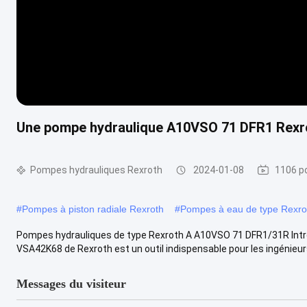
Une pompe hydraulique A10VSO 71 DFR1 Rexro
Pompes hydrauliques Rexroth
2024-01-08
1106 p
#
Pompes à piston radiale Rexroth
#
Pompes à eau de type Rexro
Pompes hydrauliques de type Rexroth A A10VSO 71 DFR1/31R Int
VSA42K68 de Rexroth est un outil indispensable pour les ingénieu
Messages du visiteur