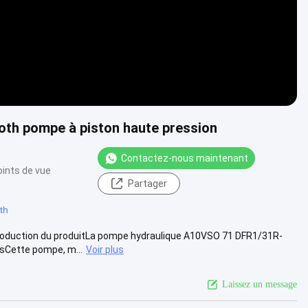
th pompe à piston haute pression
Contactez-nous maintenant
oints de vue
Partager
th
roduction du produitLa pompe hydraulique A10VSO 71 DFR1/31R-
rsCette pompe, m...
Voir plus
Laissez un message