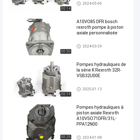
Pompes hydrauliques Rexroth
2024-05-06
00:14
A10VO85 DFR bosch
rexroth pompe à piston
axiale personnalisée
Pompes hydrauliques Rexroth
2024-03-29
00:50
Pompes hydrauliques de
la série K Rexroth 32R-
VSB32U00E
Pompes hydrauliques Rexroth
2025-01-13
00:19
Pompes hydrauliques à
piston axiale Rexroth
A10VSO71DFR/31L-
PPA12N00
Pompes hydrauliques Rexroth
00:25
2024-01-08