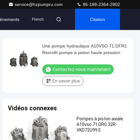
service@hzpumpru.com
86-188-2364-2802
énements
Citation
French
Une pompe hydraulique A10VSO 71 DFR1
Rexroth pompe à piston haute pression
Contactez-nous maintenant
En savoir plus
Vidéos connexes
Pompes à piston axiale
A10vso 71 DRG 32R-
VKD72U99 E