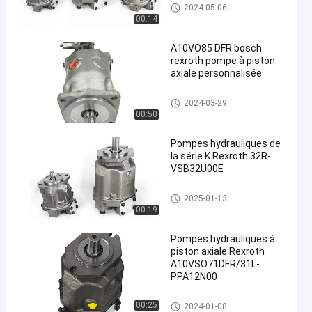
Pompes hydrauliques Rexroth
2024-05-06
00:14
A10VO85 DFR bosch
rexroth pompe à piston
axiale personnalisée
Pompes hydrauliques Rexroth
2024-03-29
00:50
Pompes hydrauliques de
la série K Rexroth 32R-
VSB32U00E
Pompes hydrauliques Rexroth
2025-01-13
00:19
Pompes hydrauliques à
piston axiale Rexroth
A10VSO71DFR/31L-
PPA12N00
Pompes hydrauliques Rexroth
00:25
2024-01-08