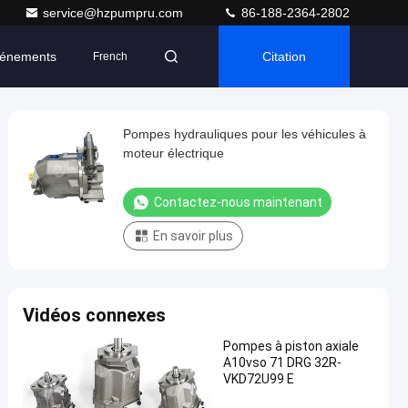
service@hzpumpru.com
86-188-2364-2802
énements
Citation
French
Pompes hydrauliques pour les véhicules à
moteur électrique
Contactez-nous maintenant
En savoir plus
Vidéos connexes
Pompes à piston axiale
A10vso 71 DRG 32R-
VKD72U99 E