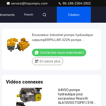
service@hzpumpru.com
86-188-2364-2802
énements
Citation
French
Excavateur industriel pompe hydraulique
catpumpERPILLAR-322N pompe
hydraulique à perceuse
Contactez-nous maintenant
En savoir plus
Vidéos connexes
A4VSO pompe
hydraulique pour
excavateur Rexroth
ALA10VSO71DFR1/31R-