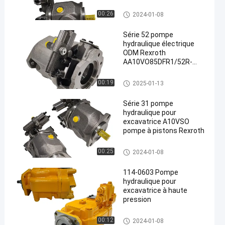
PPA12N00
Pompes hydrauliques pour exc
00:26
2024-01-08
avatrice
Série 52 pompe
hydraulique électrique
ODM Rexroth
AA10VO85DFR1/52R-
en
VUC12N00
Pompes hydrauliques pour exc
00:19
2025-01-13
avatrice
Série 31 pompe
hydraulique pour
excavatrice A10VSO
pompe à pistons Rexroth
Pompes hydrauliques pour exc
00:25
2024-01-08
avatrice
114-0603 Pompe
hydraulique pour
excavatrice à haute
pression
Pompes hydrauliques pour exc
00:12
2024-01-08