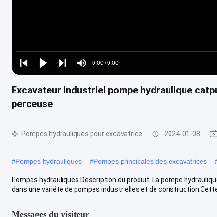
Loaded
:
0%
0:00
/
0:00
Play
Play
Play
Mute
Current
Duration
next
next
Excavateur industriel pompe hydraulique ca
Time
perceuse
Pompes hydrauliques pour excavatrice
2024-01-08
#
Pompes hydrauliques
#
Pompes principales des excavatrices
Pompes hydrauliques Description du produit: La pompe hydrauliq
dans une variété de pompes industrielles et de construction.Cette 
Messages du visiteur