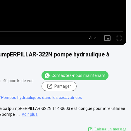
Auto
Picture-
Fullscre
in-
Picture
tpumpERPILLAR-322N pompe hydraulique à
Contactez-nous maintenant
40 points de vue
Partager
#
Pompes hydrauliques dans les excavatrices
ue catpumpPERPILLAR-322N 114-0603 est conçue pour être utilisée
pompe .....
Voir plus
Laissez un message