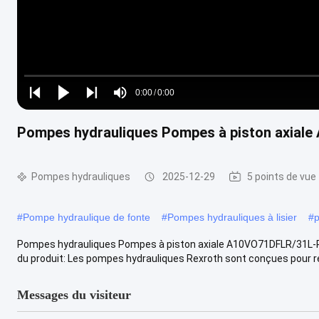
Loaded
:
0%
0:00
/
0:00
Play
Play
Play
Mute
Current
Duration
next
next
Pompes hydrauliques Pompes à piston axia
Time
Pompes hydrauliques
2025-12-29
5 points de vue
#
Pompe hydraulique de fonte
#
Pompes hydrauliques à lisier
#
p
Pompes hydrauliques Pompes à piston axiale A10VO71DFLR/31L-PSC
du produit: Les pompes hydrauliques Rexroth sont conçues pour ré
Messages du visiteur