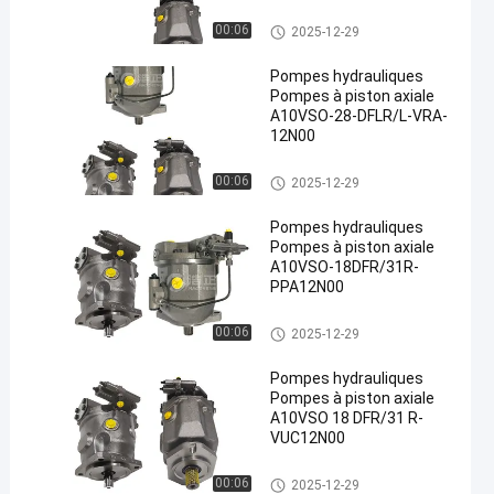
Pompes hydrauliques
00:06
2025-12-29
Pompes hydrauliques
Pompes à piston axiale
A10VSO-28-DFLR/L-VRA-
12N00
en
Pompes hydrauliques
00:06
2025-12-29
Pompes hydrauliques
Pompes à piston axiale
A10VSO-18DFR/31R-
PPA12N00
Pompes hydrauliques
00:06
2025-12-29
Pompes hydrauliques
Pompes à piston axiale
A10VSO 18 DFR/31 R-
VUC12N00
Pompes hydrauliques
00:06
2025-12-29