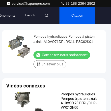
service@hzpumpru.com
86-188-2364-2802
énements
Citation
French
Pompes hydrauliques Pompes à piston
axiale A10VO71DFLR/31L-PSC62K01
Contactez-nous maintenant
En savoir plus
Vidéos connexes
Pompes hydrauliques
Pompes à piston axiale
A10VSO 28 DFRL/31 R-
VWC12N00