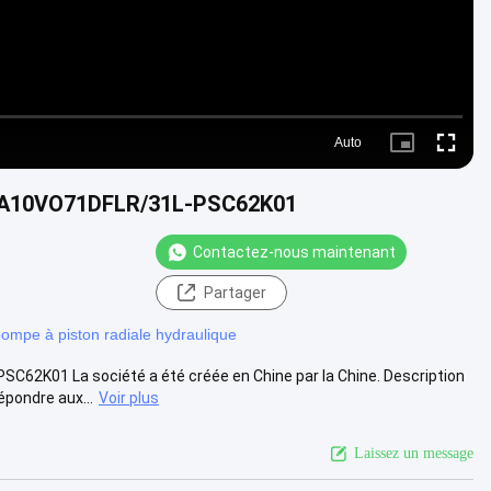
Auto
Picture-
Fullscre
in-
Picture
le A10VO71DFLR/31L-PSC62K01
Contactez-nous maintenant
Partager
ompe à piston radiale hydraulique
62K01 La société a été créée en Chine par la Chine. Description
pondre aux...
Voir plus
Laissez un message