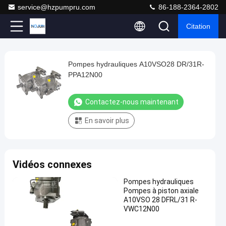
service@hzpumpru.com
86-188-2364-2802
Citation
Play
Pompes hydrauliques A10VSO28 DR/31R-
Pompes
Video
PPA12N00
hydrauliques
A10VSO28
Contactez-nous maintenant
DR/31R-
En savoir plus
PPA12N00
Contactez-
120
nous
2024-
Pompes
points
hydrauliques
04-23
maintenant
Vidéos connexes
Partager
de vue
Pompes hydrauliques
#
Pompes à piston axiale
Pompe
A10VSO 28 DFRL/31 R-
hydraulique
VWC12N00
de fonte