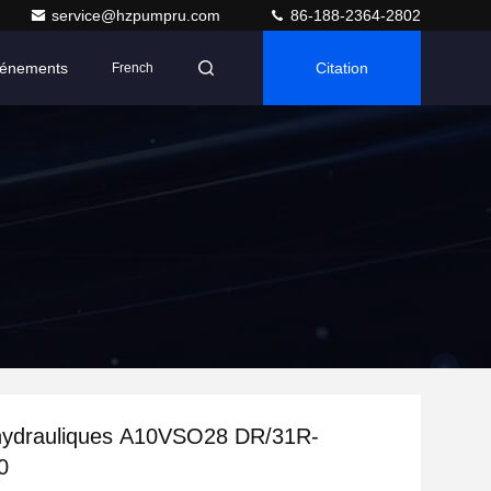
service@hzpumpru.com
86-188-2364-2802
énements
Citation
French
ydrauliques A10VSO28 DR/31R-
0