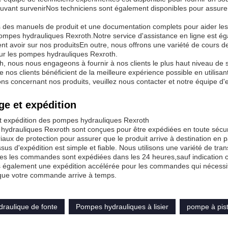
vant survenirNos techniciens sont également disponibles pour assure
 des manuels de produit et une documentation complets pour aider les 
ompes hydrauliques Rexroth.Notre service d'assistance en ligne est é
ent avoir sur nos produitsEn outre, nous offrons une variété de cours d
ur les pompes hydrauliques Rexroth.
, nous nous engageons à fournir à nos clients le plus haut niveau de 
e nos clients bénéficient de la meilleure expérience possible en utilis
ns concernant nos produits, veuillez nous contacter et notre équipe d'
e et expédition
t expédition des pompes hydrauliques Rexroth
ydrauliques Rexroth sont conçues pour être expédiées en toute sécurit
iaux de protection pour assurer que le produit arrive à destination en pa
sus d'expédition est simple et fiable. Nous utilisons une variété de tra
es les commandes sont expédiées dans les 24 heures,sauf indication c
 également une expédition accélérée pour les commandes qui nécessite
que votre commande arrive à temps.
raulique de fonte
Pompes hydrauliques à lisier
pompe à pist