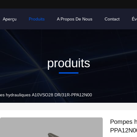
Aperçu
Produits
A Propos De Nous
Contact
Év
produits
es hydrauliques A10VSO28 DR/31R-PPA12N00
Pompes h
PPA12N0