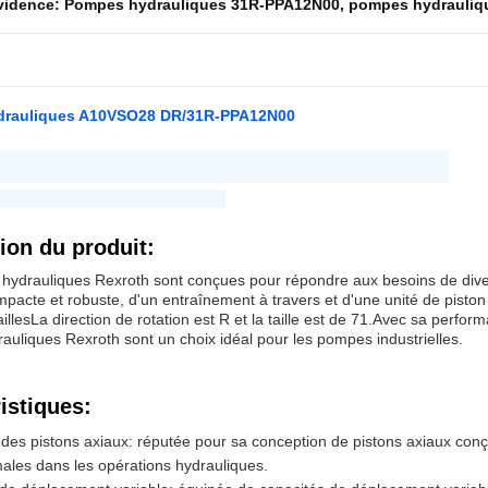
évidence:
Pompes hydrauliques 31R-PPA12N00
,
pompes hydrauliq
rauliques A10VSO28 DR/31R-PPA12N00
hydrauliques A10VSO28 DR/31R-PPA12N00
 été créée en Chine par la Chine.
ion du produit:
ydrauliques Rexroth sont conçues pour répondre aux besoins de diver
acte et robuste, d'un entraînement à travers et d'une unité de pisto
llesLa direction de rotation est R et la taille est de 71.Avec sa perfo
uliques Rexroth sont un choix idéal pour les pompes industrielles.
istiques:
 des pistons axiaux: réputée pour sa conception de pistons axiaux conçu
imales dans les opérations hydrauliques.