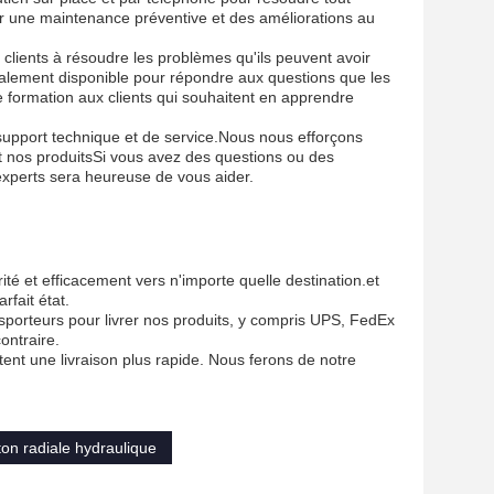
r une maintenance préventive et des améliorations au
clients à résoudre les problèmes qu'ils peuvent avoir
galement disponible pour répondre aux questions que les
e formation aux clients qui souhaitent en apprendre
support technique et de service.Nous nous efforçons
ant nos produitsSi vous avez des questions ou des
experts sera heureuse de vous aider.
é et efficacement vers n'importe quelle destination.et
rfait état.
nsporteurs pour livrer nos produits, y compris UPS, FedEx
ontraire.
nt une livraison plus rapide. Nous ferons de notre
on radiale hydraulique