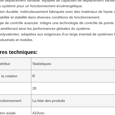
de déplacement variable: équipée de capacités de déplacement variable
u système pour un fonctionnement écoénergétique.
ion durable: méticuleusement fabriquée avec des matériaux de haute q
abilité et stabilité dans diverses conditions de fonctionnement.
ie de contrôle avancée: intègre une technologie de contrôle de pointe 
 améliorant ainsi les performances globales du système.
lyvalentes: adaptées aux exigences d'un large éventail de systèmes h
ndustriels et mobiles.
res techniques:
ttribut
Statistiques
 la rotation
R
28
nctionnement
La liste des produits
ton axiale
A10vso