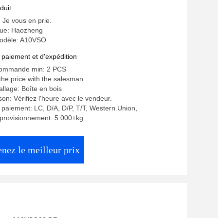
duit
: Je vous en prie.
ue: Haozheng
odèle: A10VSO
 paiement et d'expédition
commande min: 2 PCS
 the price with the salesman
allage: Boîte en bois
ison: Vérifiez l'heure avec le vendeur.
 paiement: LC, D/A, D/P, T/T, Western Union,
pprovisionnement: 5 000+kg
nez le meilleur prix