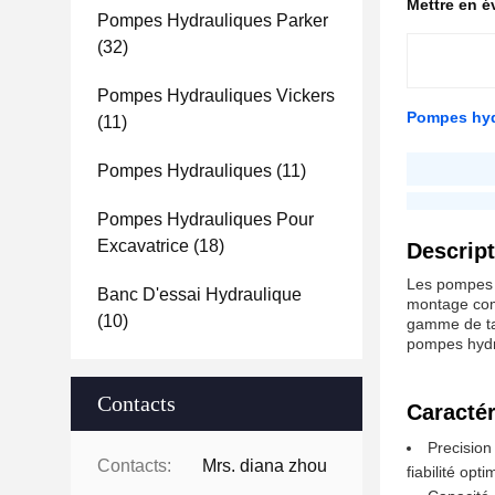
Mettre en 
Pompes Hydrauliques Parker
(32)
Pompes Hydrauliques Vickers
Pompes hyd
(11)
Pompes 
Pompes Hydrauliques
(11)
La société a
Pompes Hydrauliques Pour
Excavatrice
(18)
Descript
Les pompes h
Banc D'essai Hydraulique
montage comp
(10)
gamme de tai
pompes hydra
Contacts
Caractér
Precision
Contacts:
Mrs. diana zhou
fiabilité opt