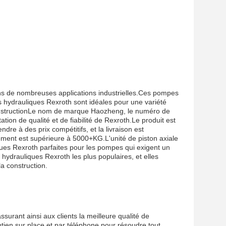
ns de nombreuses applications industrielles.Ces pompes
 hydrauliques Rexroth sont idéales pour une variété
constructionLe nom de marque Haozheng, le numéro de
ion de qualité et de fiabilité de Rexroth.Le produit est
ndre à des prix compétitifs, et la livraison est
ement est supérieure à 5000+KG.L'unité de piston axiale
ques Rexroth parfaites pour les pompes qui exigent un
ydrauliques Rexroth les plus populaires, et elles
 la construction.
surant ainsi aux clients la meilleure qualité de
tien sur place et par téléphone pour résoudre tout