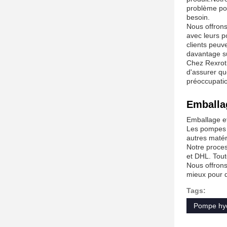
problème pou
besoin.
Nous offrons
avec leurs p
clients peuv
davantage s
Chez Rexroth
d'assurer qu
préoccupatio
Emballag
Emballage e
Les pompes h
autres matér
Notre proces
et DHL. Tout
Nous offrons
mieux pour 
Tags:
Pompe hyd