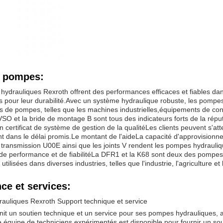
s pompes:
ydrauliques Rexroth offrent des performances efficaces et fiables da
 pour leur durabilité.Avec un système hydraulique robuste, les pompes
ns de pompes, telles que les machines industrielles,équipements de 
O et la bride de montage B sont tous des indicateurs forts de la réputat
un certificat de système de gestion de la qualitéLes clients peuvent s'atte
 dans le délai promis.Le montant de l'aideLa capacité d'approvisionn
 transmission U00E ainsi que les joints V rendent les pompes hydrauli
de performance et de fiabilitéLa DFR1 et la K68 sont deux des pompes h
utilisées dans diverses industries, telles que l'industrie, l'agriculture et
ce et services:
auliques Rexroth Support technique et service
nit un soutien technique et un service pour ses pompes hydrauliques, as
e équipe de techniciens expérimentés est disponible pour fournir un sou