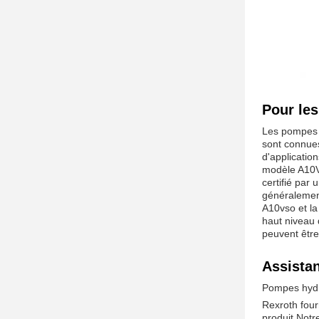
Pour le
Les pompes h
sont connues
d'applicatio
modèle A10VS
certifié par 
généralement
A10vso et la
haut niveau 
peuvent être 
Assistan
Pompes hydr
Rexroth four
produit.Notr