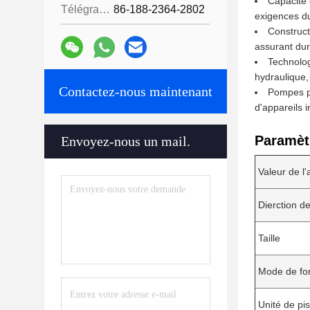
Capacité 
Télégramme:
86-188-2364-2802
exigences d
Construct
assurant dur
Technolog
hydraulique,
Contactez-nous maintenant
Pompes po
d'appareils i
Paramèt
Envoyez-nous un mail.
Valeur de l'a
Dierction de
Taille
Mode de fo
Unité de pis