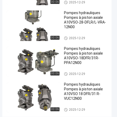
Pompes hydrauliques
00:06
2025-12-29
#
Pompes hydrauliques
Pompe
Pompes à piston axiale
hydraulique
A10VSO-28-DFLR/L-VRA-
de fonte
12N00
#
Pompes
Pompes hydrauliques
00:06
2025-12-29
hydrauliques
Pompes hydrauliques
à lisier
Pompes à piston axiale
#
A10VSO-18DFR/31R-
pompe à
PPA12N00
piston
radiale
Pompes hydrauliques
00:06
2025-12-29
hydraulique
Pompes hydrauliques
P
Pompes à piston axiale
o
A10VSO 18 DFR/31 R-
m
VUC12N00
p
e
Pompes hydrauliques
00:06
2025-12-29
s
h