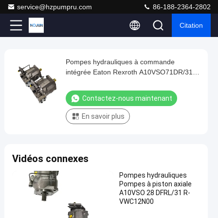
service@hzpumpru.com
86-188-2364-2802
Citation
Play
Pompes hydrauliques à commande
Pompes
Video
intégrée Eaton Rexroth A10VSO71DR/31R-
hydrauliques
VPA42K68
à
Contactez-nous maintenant
commande
En savoir plus
intégrée
Eaton
Rexroth
Vidéos connexes
A10VSO71DR/31R-
VPA42K68
Pompes hydrauliques
Contactez-
Pompes à piston axiale
A10VSO 28 DFRL/31 R-
1122
nous
2024-
Pompes
VWC12N00
points
hydrauliques
01-08
maintenant
Partager
de vue