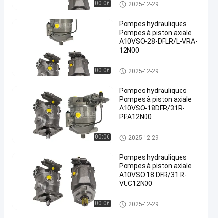
Pompes hydrauliques
00:06
2025-12-29
de fonte
#
Pompes hydrauliques
Pompes
Pompes à piston axiale
hydrauliques
A10VSO-28-DFLR/L-VRA-
12N00
à lisier
#
Pompes hydrauliques
pompe à
00:06
2025-12-29
piston
Pompes hydrauliques
radiale
Pompes à piston axiale
hydraulique
A10VSO-18DFR/31R-
PPA12N00
P
o
Pompes hydrauliques
m
00:06
2025-12-29
p
e
Pompes hydrauliques
Pompes à piston axiale
s
A10VSO 18 DFR/31 R-
h
VUC12N00
y
d
Pompes hydrauliques
00:06
2025-12-29
r
a