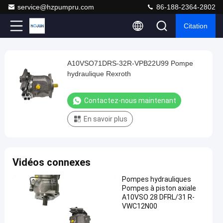
service@hzpumpru.com
86-188-2364-2802
Citation
Play
A10VSO71DRS-32R-VPB22U99 Pompe
A10VSO71DRS-
Video
hydraulique Rexroth
32R-
VPB22U99
Contactez-nous maintenant
Pompe
En savoir plus
hydraulique
Rexroth
Contactez-
1122
nous
Vidéos connexes
2024-
Pompes
points
hydrauliques
01-08
maintenant
Partager
de vue
Pompes hydrauliques
Pompes à piston axiale
#
A10VSO 28 DFRL/31 R-
VWC12N00
Pompe
hydraulique