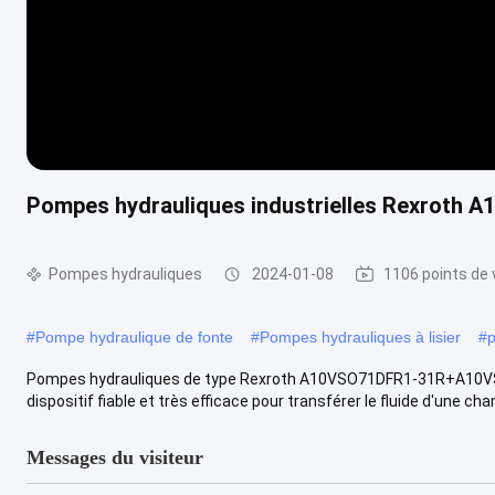
Pompes hydrauliques industrielles Rexrot
Pompes hydrauliques
2024-01-08
1106 points de 
#
Pompe hydraulique de fonte
#
Pompes hydrauliques à lisier
#
p
Pompes hydrauliques de type Rexroth A10VSO71DFR1-31R+A10VSO1
dispositif fiable et très efficace pour transférer le fluide d'une cham
Messages du visiteur