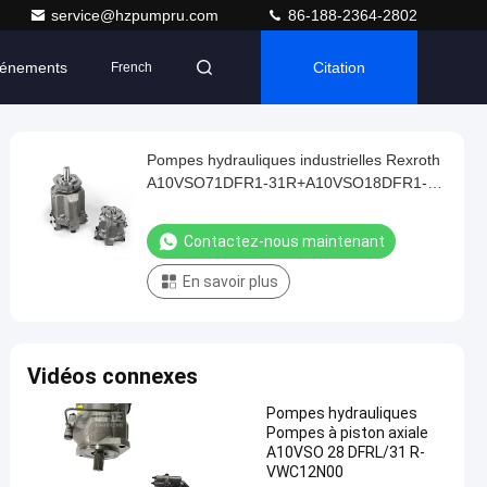
service@hzpumpru.com
86-188-2364-2802
énements
Citation
French
Pompes hydrauliques industrielles Rexroth
A10VSO71DFR1-31R+A10VSO18DFR1-
31R
Contactez-nous maintenant
En savoir plus
Vidéos connexes
Pompes hydrauliques
Pompes à piston axiale
A10VSO 28 DFRL/31 R-
VWC12N00