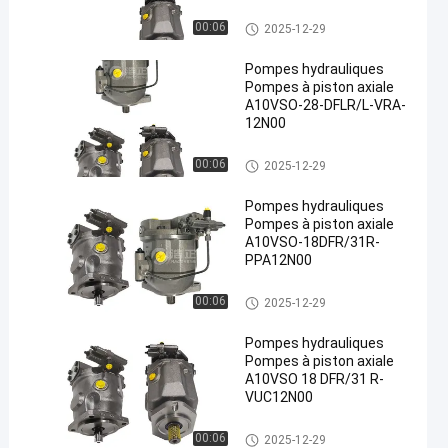
Pompes hydrauliques
00:06
2025-12-29
Pompes hydrauliques
Pompes à piston axiale
A10VSO-28-DFLR/L-VRA-
12N00
Pompes hydrauliques
00:06
2025-12-29
Pompes hydrauliques
Pompes à piston axiale
A10VSO-18DFR/31R-
PPA12N00
Pompes hydrauliques
00:06
2025-12-29
Pompes hydrauliques
Pompes à piston axiale
A10VSO 18 DFR/31 R-
VUC12N00
Pompes hydrauliques
00:06
2025-12-29