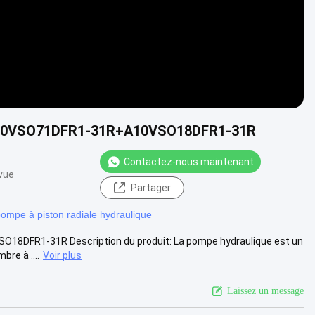
h A10VSO71DFR1-31R+A10VSO18DFR1-31R
Contactez-nous maintenant
vue
Partager
ompe à piston radiale hydraulique
8DFR1-31R Description du produit: La pompe hydraulique est un
bre à ....
Voir plus
Laissez un message