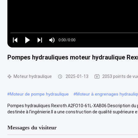
Loaded
:
0%
0:00
/
0:00
Play
Play
Play
Mute
Current
Duration
next
next
Pompes hydrauliques moteur hydraulique Re
Time
Moteur hydraulique
2025-01-13
2053 points de vu
#
Moteur de pompe hydraulique
#
Moteur à engrenages hydrauli
Pompes hydrauliques Rexroth A2FO10-61L-XAB06 Description du 
destinée à l'ingénierie.Il a une construction de qualité supérieure et 
Messages du visiteur