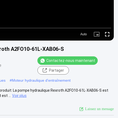
Auto
Picture-
Fullscre
in-
Picture
xroth A2FO10-61L-XAB06-S
Contactez-nous maintenant
e
Partager
ques
#
Moteur hydraulique d'entraînement
produit: La pompe hydraulique Rexroth A2FO10-61L-XAB06-S est
est ...
Voir plus
Laissez un message