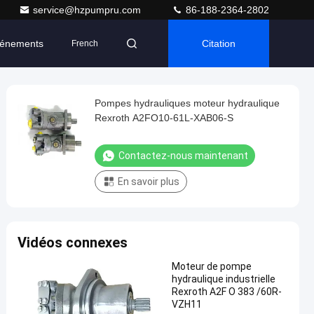
service@hzpumpru.com
86-188-2364-2802
énements
Citation
French
Pompes hydrauliques moteur hydraulique
Rexroth A2FO10-61L-XAB06-S
Contactez-nous maintenant
En savoir plus
Vidéos connexes
Moteur de pompe
hydraulique industrielle
Rexroth A2F O 383 /60R-
VZH11