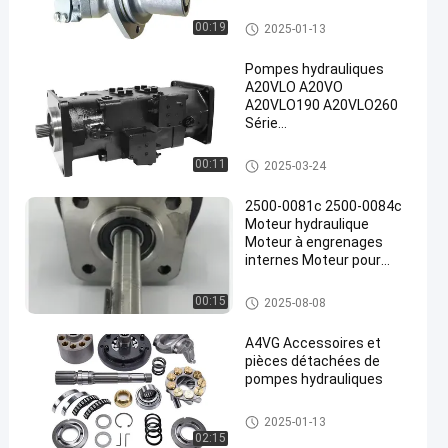
Moteur hydraulique
00:19
2025-01-13
Pompes hydrauliques
A20VLO A20VO
A20VLO190 A20VLO260
Série
en
A20VLO190DRS/10R-
NZD24N00 Pompes à
Moteur hydraulique
00:11
2025-03-24
double piston axiale
variable
2500-0081c 2500-0084c
Moteur hydraulique
Moteur à engrenages
internes Moteur pour
pompes à eau agricoles
Moteur hydraulique
00:15
2025-08-08
A4VG Accessoires et
pièces détachées de
pompes hydrauliques
Moteur hydraulique
2025-01-13
02:15