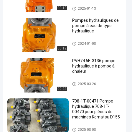
pompe hydraulique
Pompes hydrauliques
00:19
2025-01-13
Pompes hydrauliques de
pompe à eau de type
hydraulique
en
Pompes hydrauliques
2024-01-08
00:12
PVH74 6E-3136 pompe
hydraulique à pompe à
chaleur
Pompes hydrauliques
2025-03-26
00:25
708-1T-00471 Pompe
hydraulique 708-1T-
00470 pour pièces de
machines Komatsu D155
pompe à piston hydraulique
00:07
2025-08-08