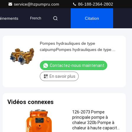
service@hzpumpru.com
86-188-2364-2802
énements
Citation
French
Pompes hydrauliques de type
catpumpPompes hydrauliques de type
catpumpPompes hydrauliques
Contactez-nous maintenant
En savoir plus
Vidéos connexes
126-2073 Pompe
principale pompe à
chaleur 320b Pompe à
chaleur à haute capacité