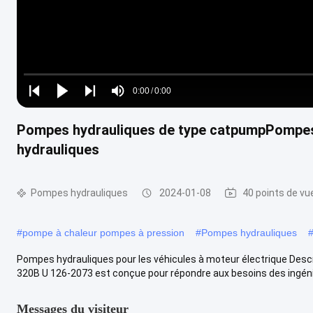
Loaded
:
0%
0:00
/
0:00
Play
Play
Play
Mute
Current
Duration
next
next
Pompes hydrauliques de type catpumpPompe
Time
hydrauliques
Pompes hydrauliques
2024-01-08
40 points de vu
#
pompe à chaleur pompes à pression
#
Pompes hydrauliques
Pompes hydrauliques pour les véhicules à moteur électrique Des
320B U 126-2073 est conçue pour répondre aux besoins des ingénieu
Messages du visiteur