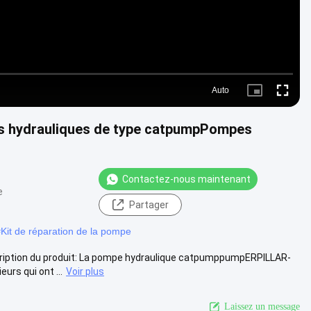
Auto
Picture-
Fullscre
in-
Picture
s hydrauliques de type catpumpPompes
Contactez-nous maintenant
e
Partager
#
Kit de réparation de la pompe
cription du produit: La pompe hydraulique catpumppumpERPILLAR-
rs qui ont ...
Voir plus
Laissez un message