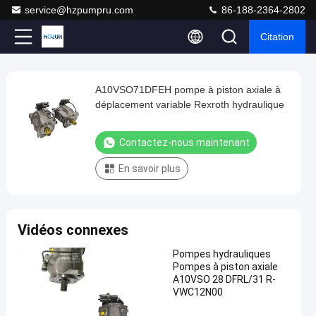
service@hzpumpru.com
86-188-2364-2802
Citation
Play
A10VSO71DFEH pompe à piston axiale à
A10VSO71DFEH
Video
déplacement variable Rexroth hydraulique
pompe
à
Contactez-nous maintenant
piston
En savoir plus
axiale
à
déplacement
Vidéos connexes
variable
Rexroth
Pompes hydrauliques
Pompes à piston axiale
hydraulique
A10VSO 28 DFRL/31 R-
Contactez-
VWC12N00
1122
nous
2024-
Pompes
points