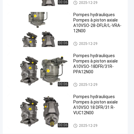
Pompes hydrauliques
hydrauliques
00:06
01-08
2025-12-29
maintenant
Partager
de vue
Pompes hydrauliques
#
Pompes à piston axiale
Pompe
A10VSO-28-DFLR/L-VRA-
hydraulique
12N00
de fonte
Pompes hydrauliques
#
00:06
2025-12-29
Pompes
Pompes hydrauliques
hydrauliques
Pompes à piston axiale
à lisier
A10VSO-18DFR/31R-
#
PPA12N00
pompe à
Pompes hydrauliques
piston
00:06
2025-12-29
radiale
Pompes hydrauliques
hydraulique
Pompes à piston axiale
P
A10VSO 18 DFR/31 R-
o
VUC12N00
m
p
Pompes hydrauliques
00:06
2025-12-29
e