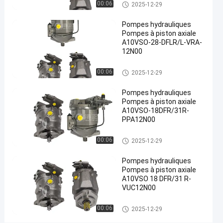
Pompes hydrauliques
00:06
2025-12-29
hydraulique
de fonte
Pompes hydrauliques
#
Pompes à piston axiale
Pompes
A10VSO-28-DFLR/L-VRA-
12N00
hydrauliques
à lisier
Pompes hydrauliques
00:06
2025-12-29
#
pompe à
Pompes hydrauliques
piston
Pompes à piston axiale
radiale
A10VSO-18DFR/31R-
PPA12N00
hydraulique
P
Pompes hydrauliques
00:06
2025-12-29
o
m
Pompes hydrauliques
p
Pompes à piston axiale
e
A10VSO 18 DFR/31 R-
s
VUC12N00
h
y
Pompes hydrauliques
00:06
2025-12-29
d