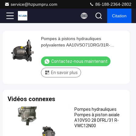
service@hzpumpru.com
86-188-2364-2802
Citation
Play
Pompes à pistons hydrauliques
Pompes
Video
polyvalentes AA10VSO71DRG/31R-
à
VPA42N00
pistons
Contactez-nous maintenant
hydrauliques
En savoir plus
polyvalentes
AA10VSO71DRG/31R-
VPA42N00
Contactez-
Vidéos connexes
1122
nous
2024-
Pompes
Pompes hydrauliques
points
hydrauliques
01-08
maintenant
Pompes à piston axiale
Partager
de vue
A10VSO 28 DFRL/31 R-
VWC12N00
#
Pompe