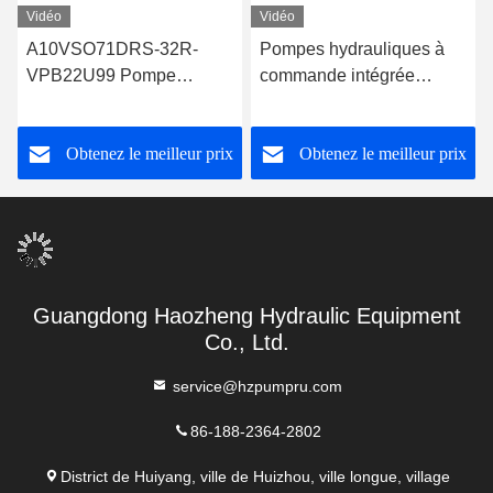
Vidéo
Vidéo
A10VSO71DRS-32R-
Pompes hydrauliques à
VPB22U99 Pompe
commande intégrée
hydraulique Rexroth
Rexroth A10VSO71DRG
Obtenez le meilleur prix
Obtenez le meilleur prix
Guangdong Haozheng Hydraulic Equipment
Co., Ltd.
service@hzpumpru.com
86-188-2364-2802
District de Huiyang, ville de Huizhou, ville longue, village