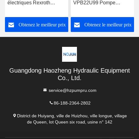
électriques Rexroth
VPB22U99 Pompe
A10VSO71FED-30R-
hydraulique Rexroth
PPA12G30
Obtenez le meilleur prix
Obtenez le meilleur prix
Guangdong Haozheng Hydraulic Equipment
Co., Ltd.
service@hzpumpru.com
86-188-2364-2802
District de Huiyang, ville de Huizhou, ville longue, village
de Queen, lot Queen six road, usine n° 142