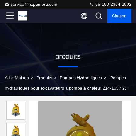
service@hzpumpru.com
86-188-2364-2802
Citation
produits
À La Maison
>
Produits
>
Pompes Hydrauliques
>
Pompes
hydrauliques pour excavateurs à pompe à chaleur 214-1097 244-
2228 152-2913 235-4108 112-6564 161-6634 249-7013