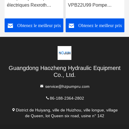
électriques Rexroth
VPB22U99 Pompe
A10VSO71FED-30R-
hydraulique Rexroth
PPA12G30
Obtenez le meilleur prix
Obtenez le meilleur prix
Guangdong Haozheng Hydraulic Equipment
Co., Ltd.
service@hzpumpru.com
86-188-2364-2802
District de Huiyang, ville de Huizhou, ville longue, village
de Queen, lot Queen six road, usine n° 142