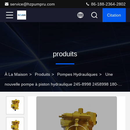
service@hzpumpru.com
86-188-2364-2802
Citation
produits
À La Maison
>
Produits
>
Pompes Hydrauliques
>
Une
nouvelle pompe à piston hydraulique 245-8998 2458998 180-
9588 1809588 Pour le chat 416D 424D