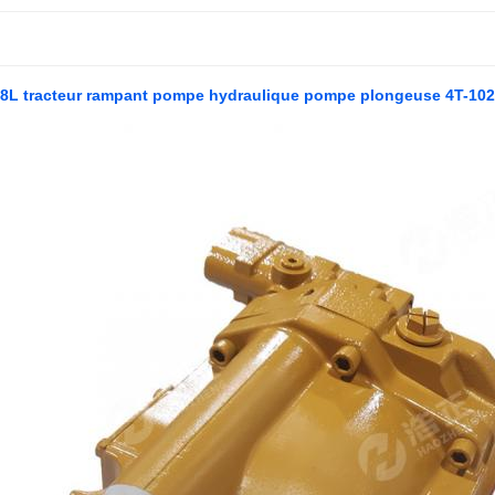
D8L tracteur rampant pompe hydraulique pompe plongeuse 4T-10