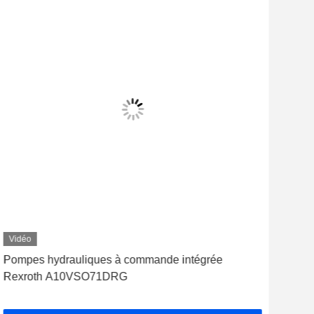
Vidéo
Vid
Pompes hydrauliques à commande intégrée
Pom
Rexroth A10VSO71DRG
cons