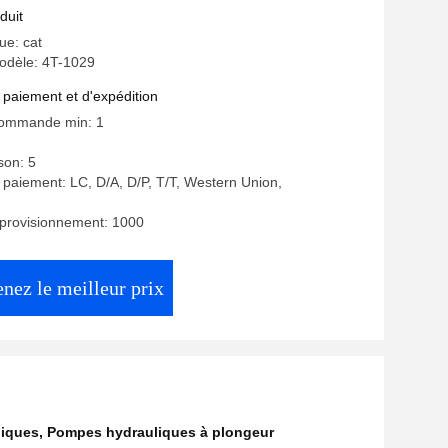
 pour CAT
duit
e: cat
dèle: 4T-1029
 paiement et d'expédition
commande min: 1
ison: 5
 paiement: LC, D/A, D/P, T/T, Western Union,
pprovisionnement: 1000
nez le meilleur prix
liques
,
Pompes hydrauliques à plongeur