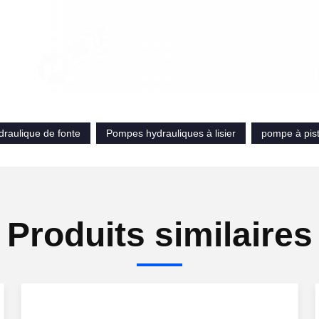
raulique de fonte
Pompes hydrauliques à lisier
pompe à pist
Produits similaires