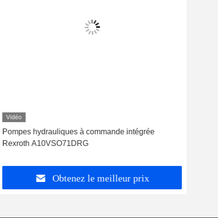
Vidéo
Vid
Pompes hydrauliques à commande intégrée
Pom
Rexroth A10VSO71DRG
cons
Obtenez le meilleur prix