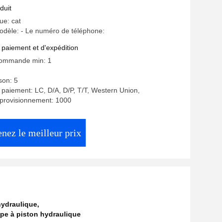
 de pelles
duit
e: cat
dèle: - Le numéro de téléphone:
 paiement et d'expédition
commande min: 1
ison: 5
 paiement: LC, D/A, D/P, T/T, Western Union,
pprovisionnement: 1000
nez le meilleur prix
hydraulique
,
pe à piston hydraulique