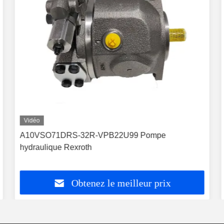
Vidéo
A10VSO71DRS-32R-VPB22U99 Pompe
hydraulique Rexroth
Obtenez le meilleur prix