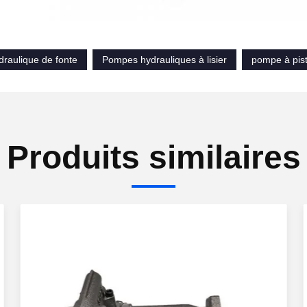
raulique de fonte
Pompes hydrauliques à lisier
pompe à pist
Produits similaires