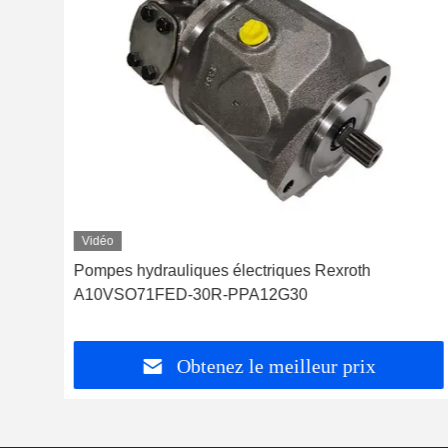
Vidéo
Pompes hydrauliques électriques Rexroth
A10VSO71FED-30R-PPA12G30
Obtenez le meilleur prix