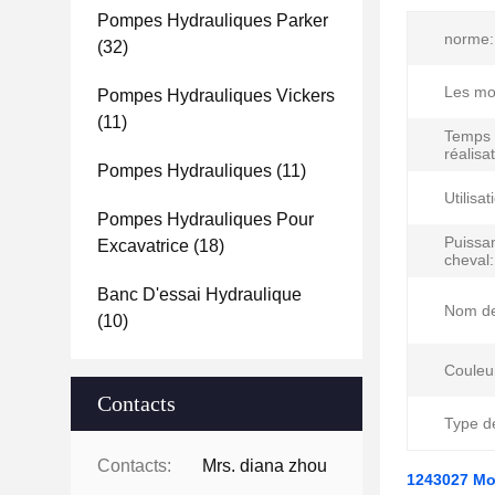
Pompes Hydrauliques Parker
norme:
(32)
Les mot
Pompes Hydrauliques Vickers
(11)
Temps
réalisat
Pompes Hydrauliques
(11)
Utilisat
Pompes Hydrauliques Pour
Puissa
Excavatrice
(18)
cheval:
Banc D'essai Hydraulique
Nom de 
(10)
Couleu
Contacts
Type d
Contacts:
Mrs. diana zhou
1243027 Mot