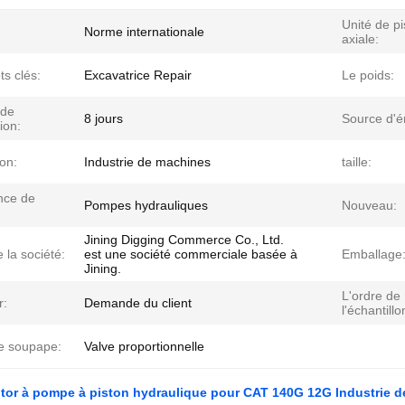
Unité de pi
Norme internationale
axiale:
s clés:
Excavatrice Repair
Le poids:
 de
8 jours
Source d'é
ion:
ion:
Industrie de machines
taille:
nce de
Pompes hydrauliques
Nouveau:
Jining Digging Commerce Co., Ltd.
la société:
est une société commerciale basée à
Emballage
Jining.
L'ordre de
r:
Demande du client
l'échantillo
e soupape:
Valve proportionnelle
or à pompe à piston hydraulique pour CAT 140G 12G Industrie de